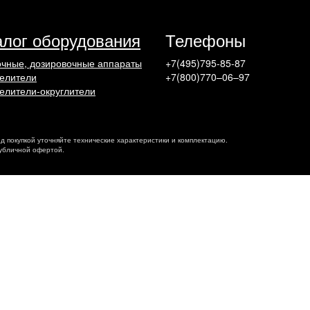
алог оборудования
Телефоны
чные, дозировочные аппараты
+7(495)795-85-87
елители
+7(800)770–06–97
елители-округлители
ед покупкой уточняйте технические характеристики и комплектацию.
публичной офертой.