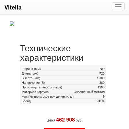
Vitella
Toggl
navig
Технические
характеристики
Ширина (мм)
700
Длина (мм)
720
Высота (мм)
1 100
Напряжение (В)
380
Производительность (шт/ч)
1200
Материал корпуса
Окрашенный металл
Количество кусков при делении, шт
19
Бренд
Vitella
462 908
Цена
руб.