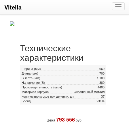
Vitella
Toggl
navig
Технические
характеристики
Ширина (мм)
660
Длина (мм)
700
Высота (мм)
1 100
Напряжение (В)
380
Производительность (шт/ч)
4400
Материал корпуса
Окрашенный металл
Количество кусков при делении, шт
37
Бренд
Vitella
793 556
Цена
руб.