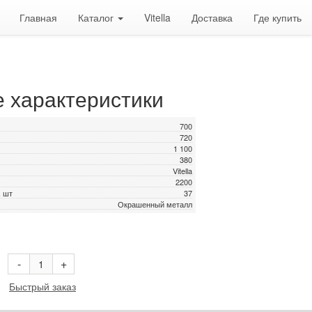
Главная
Каталог
Vitella
Доставка
Где купить
е характеристики
700
720
1 100
380
Vitella
2200
, шт
37
Окрашенный металл
В корзину
-
+
Быстрый заказ