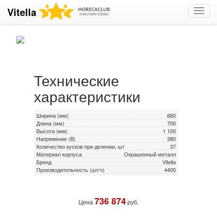
Vitella
Toggl
navig
Технические
характеристики
Ширина (мм)
660
Длина (мм)
700
Высота (мм)
1 100
Напряжение (В)
380
Количество кусков при делении, шт
37
Материал корпуса
Окрашенный металл
Бренд
Vitella
Производительность (шт/ч)
4400
736 874
Цена
руб.