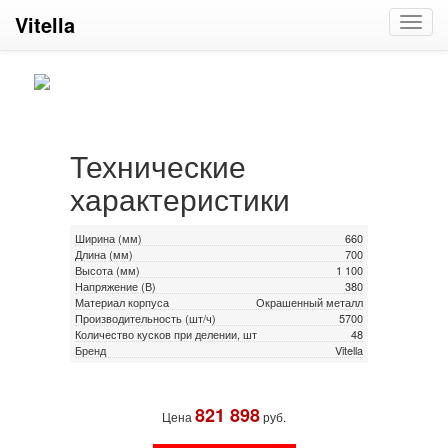
Vitella
Toggl
navig
Технические
характеристики
Ширина (мм)
660
Длина (мм)
700
Высота (мм)
1 100
Напряжение (В)
380
Материал корпуса
Окрашенный металл
Производительность (шт/ч)
5700
Количество кусков при делении, шт
48
Бренд
Vitella
821 898
Цена
руб.