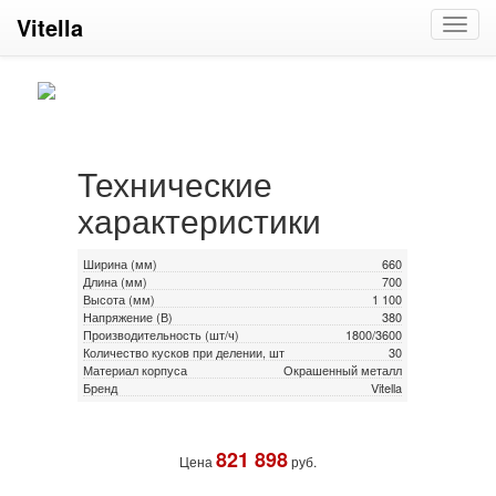
Vitella
Toggl
navig
Технические
характеристики
Ширина (мм)
660
Длина (мм)
700
Высота (мм)
1 100
Напряжение (В)
380
Производительность (шт/ч)
1800/3600
Количество кусков при делении, шт
30
Материал корпуса
Окрашенный металл
Бренд
Vitella
821 898
Цена
руб.