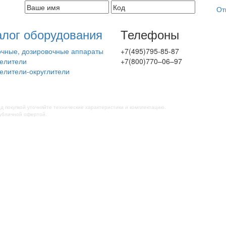
От
алог оборудования
Телефоны
чные, дозировочные аппараты
+7(495)795-85-87
елители
+7(800)770–06–97
елители-округлители
ед покупкой уточняйте технические характеристики и комплектацию.
публичной офертой.