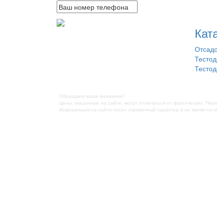
Кат
Отсадо
Тестод
Тестод
Обращаем ваше внимание!
Цены, указанные на сайте, могут отличаться от фактических. Пер
Информация на сайте носит справочный характер и не является 