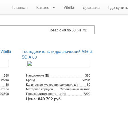
Главная
Каталог
Vitella
Доставка
Где купить
Товар с 49 по 60 (из 73)
itella
Тестоделитель гидравлический Vitella
SQ A 60
380
Напряжение (В)
380
Vitella
Бренд
Vitella
30
Количество кусков при делении, шт
60
еталл
Материал корпуса
Окрашенный металл
0/3600
Производительность (шт/ч)
7200
Цена:
840 792
руб.