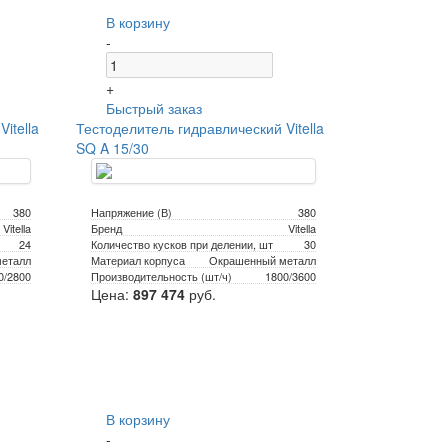
В корзину
-
+
Быстрый заказ
itella
Тестоделитель гидравлический Vitella
SQ A 15/30
380
Напряжение (В)
380
Vitella
Бренд
Vitella
24
Количество кусков при делении, шт
30
еталл
Материал корпуса
Окрашенный металл
0/2800
Производительность (шт/ч)
1800/3600
Цена:
897 474
руб.
В корзину
-