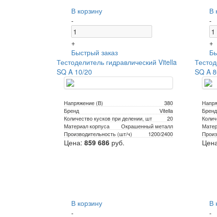
В корзину
В 
-
-
+
+
Быстрый заказ
Бы
Тестоделитель гидравлический Vitella
Тестод
SQ A 10/20
SQ A 8
Напряжение (В)
380
Напря
Бренд
Vitella
Бренд
Количество кусков при делении, шт
20
Колич
Материал корпуса
Окрашенный металл
Матер
Производительность (шт/ч)
1200/2400
Произ
Цена:
859 686
руб.
Цен
В корзину
В 
-
-