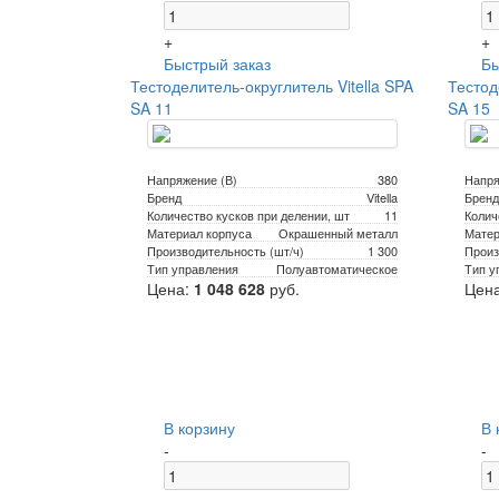
+
+
Быстрый заказ
Бы
Тестоделитель-округлитель Vitella SPA
Тестод
SA 11
SA 15
Напряжение (В)
380
Напря
Бренд
Vitella
Бренд
Количество кусков при делении, шт
11
Колич
Материал корпуса
Окрашенный металл
Матер
Производительность (шт/ч)
1 300
Произ
Тип управления
Полуавтоматическое
Тип у
Цена:
1 048 628
руб.
Цен
В корзину
В 
-
-