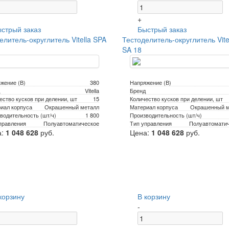
+
стрый заказ
Быстрый заказ
елитель-округлитель Vitella SPA
Тестоделитель-округлитель Vite
SA 18
жение (В)
380
Напряжение (В)
Vitella
Бренд
ество кусков при делении, шт
15
Количество кусков при делении, шт
иал корпуса
Окрашенный металл
Материал корпуса
Окрашенный м
водительность (шт/ч)
1 800
Производительность (шт/ч)
правления
Полуавтоматическое
Тип управления
Полуавтомати
а:
1 048 628
руб.
Цена:
1 048 628
руб.
корзину
В корзину
-