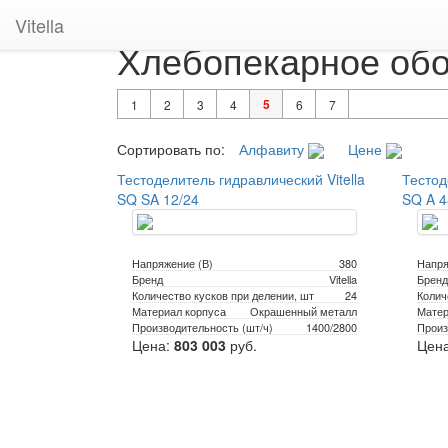
Главная
›
Каталог
›
Страница 5
Vitella
Хлебопекарное обор
5
1
2
3
4
6
7
Сортировать по:
Алфавиту
Цене
Тестоделитель гидравлический Vitella
Тестод
SQ SA 12/24
SQ A 4
Напряжение (В)
380
Напря
Бренд
Vitella
Бренд
Количество кусков при делении, шт
24
Колич
Материал корпуса
Окрашенный металл
Матер
Производительность (шт/ч)
1400/2800
Произ
Цена:
803 003
руб.
Цен