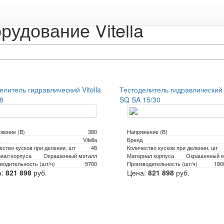
удование Vitella
елитель гидравлический Vitella
Тестоделитель гидравлический V
8
SQ SA 15/30
жение (В)
380
Напряжение (В)
Vitella
Бренд
ество кусков при делении, шт
48
Количество кусков при делении, шт
иал корпуса
Окрашенный металл
Материал корпуса
Окрашенный м
водительность (шт/ч)
5700
Производительность (шт/ч)
180
а:
821 898
руб.
Цена:
821 898
руб.