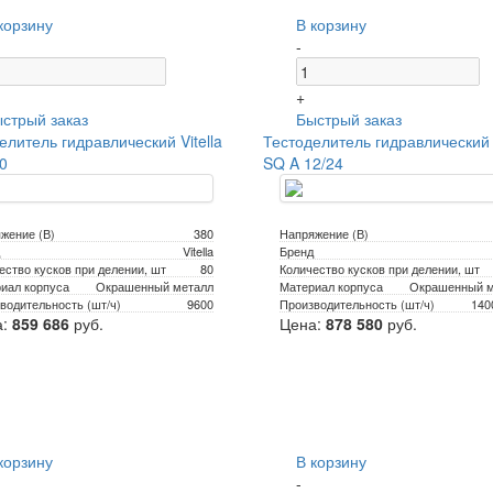
корзину
В корзину
-
+
стрый заказ
Быстрый заказ
елитель гидравлический Vitella
Тестоделитель гидравлический V
0
SQ A 12/24
жение (В)
380
Напряжение (В)
Vitella
Бренд
ество кусков при делении, шт
80
Количество кусков при делении, шт
иал корпуса
Окрашенный металл
Материал корпуса
Окрашенный м
водительность (шт/ч)
9600
Производительность (шт/ч)
140
а:
859 686
руб.
Цена:
878 580
руб.
корзину
В корзину
-