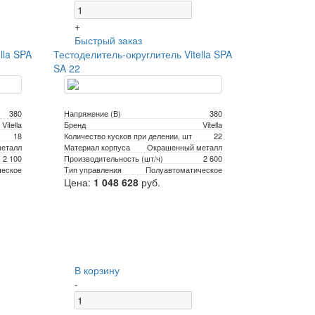
+
Быстрый заказ
lla SPA
Тестоделитель-округлитель Vitella SPA
SA 22
380
Напряжение (В)
380
Vitella
Бренд
Vitella
18
Количество кусков при делении, шт
22
еталл
Материал корпуса
Окрашенный металл
2 100
Производительность (шт/ч)
2 600
ческое
Тип управления
Полуавтоматическое
Цена:
1 048 628
руб.
В корзину
-