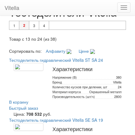
Vitella
Тестоделители Vitella
Toggl
navig
2
1
3
4
Товар с 13 по 24 (из 38)
Сортировать по:
Алфавиту
Цене
Тестоделитель гидравлический Vitella ST SA 24
Характеристики
Напряжение (В)
380
Бренд
Vitella
Количество кусков при делении, шт
24
Материал корпуса
Окрашенный металл
Производительность (шт/ч)
2800
В корзину
Быстрый заказ
Цена:
708 532
руб.
Тестоделитель гидравлический Vitella SE SA 19
Характеристики